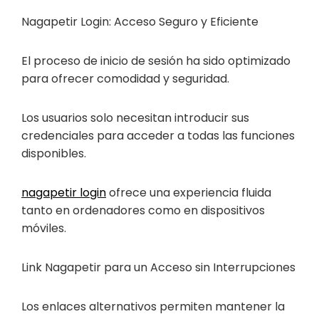
Nagapetir Login: Acceso Seguro y Eficiente
El proceso de inicio de sesión ha sido optimizado
para ofrecer comodidad y seguridad.
Los usuarios solo necesitan introducir sus
credenciales para acceder a todas las funciones
disponibles.
nagapetir login
ofrece una experiencia fluida
tanto en ordenadores como en dispositivos
móviles.
Link Nagapetir para un Acceso sin Interrupciones
Los enlaces alternativos permiten mantener la