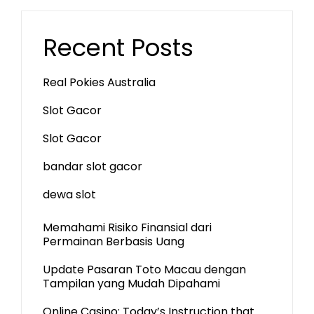
Recent Posts
Real Pokies Australia
Slot Gacor
Slot Gacor
bandar slot gacor
dewa slot
Memahami Risiko Finansial dari
Permainan Berbasis Uang
Update Pasaran Toto Macau dengan
Tampilan yang Mudah Dipahami
Online Casino: Today’s Instruction that