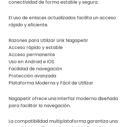
conectividad de forma estable y segura.
El uso de enlaces actualizados facilita un acceso
rápido y eficiente.
Razones para Utilizar Link Nagapetir
Acceso rápido y estable
Acceso permanente
Uso en Android e iOS
Facilidad de navegación
Protección avanzada
Plataforma Moderna y Fácil de Utilizar
Nagapetir ofrece una interfaz moderna diseñada
para facilitar la navegación.
La compatibilidad multiplataforma garantiza una