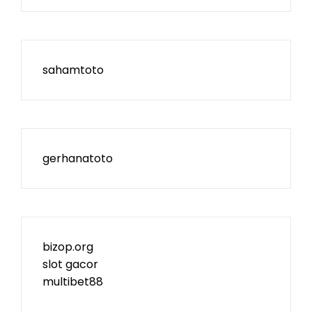
sahamtoto
gerhanatoto
bizop.org
slot gacor
multibet88