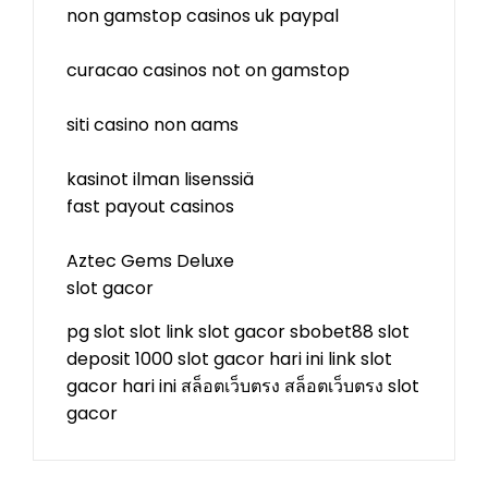
non gamstop casinos uk paypal
curacao casinos not on gamstop
siti casino non aams
kasinot ilman lisenssiä
fast payout casinos
Aztec Gems Deluxe
slot gacor
pg slot
slot
link slot gacor
sbobet88
slot
deposit 1000
slot gacor hari ini
link slot
gacor hari ini
สล็อตเว็บตรง
สล็อตเว็บตรง
slot
gacor