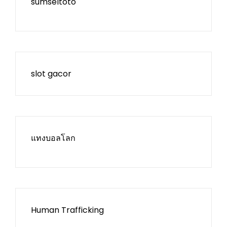
sumseltoto
slot gacor
แทงบอลโลก
Human Trafficking