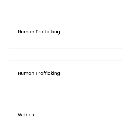
Human Trafficking
Human Trafficking
Wdbos