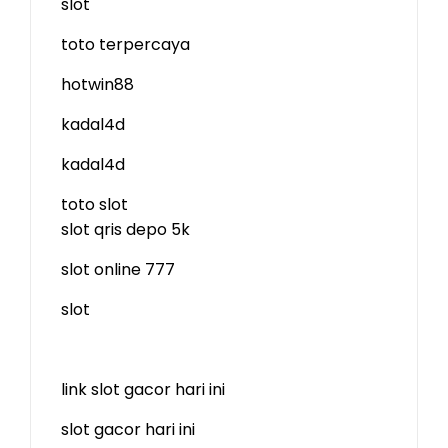
slot
toto terpercaya
hotwin88
kadal4d
kadal4d
toto slot
slot qris depo 5k
slot online 777
slot
link slot gacor hari ini
slot gacor hari ini