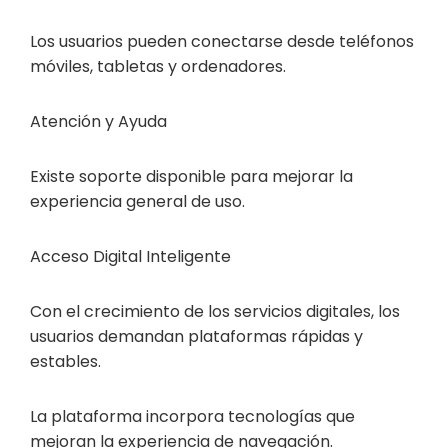
Los usuarios pueden conectarse desde teléfonos
móviles, tabletas y ordenadores.
Atención y Ayuda
Existe soporte disponible para mejorar la
experiencia general de uso.
Acceso Digital Inteligente
Con el crecimiento de los servicios digitales, los
usuarios demandan plataformas rápidas y
estables.
La plataforma incorpora tecnologías que
mejoran la experiencia de navegación.