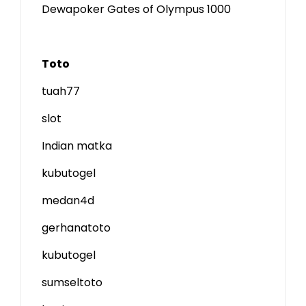
Dewapoker Gates of Olympus 1000
Toto
tuah77
slot
Indian matka
kubutogel
medan4d
gerhanatoto
kubutogel
sumseltoto