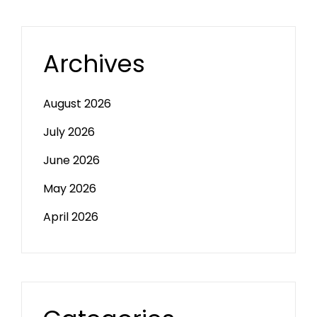
Archives
August 2026
July 2026
June 2026
May 2026
April 2026