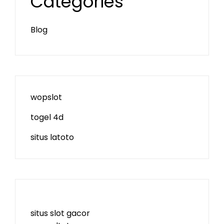
Categories
Blog
wopslot
togel 4d
situs latoto
situs slot gacor