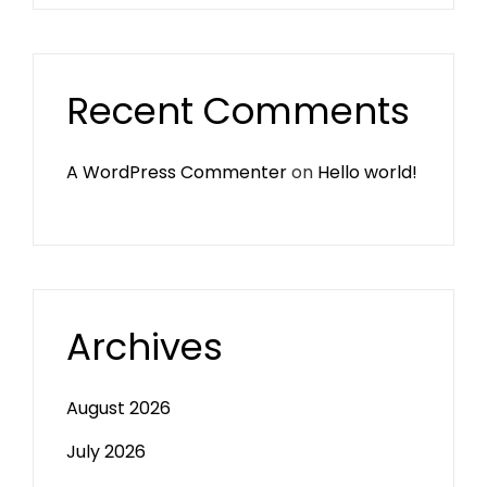
Recent Comments
A WordPress Commenter
on
Hello world!
Archives
August 2026
July 2026