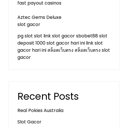
fast payout casinos
Aztec Gems Deluxe
slot gacor
pg slot
slot
link slot gacor
sbobet88
slot
deposit 1000
slot gacor hari ini
link slot
gacor hari ini
สล็อตเว็บตรง
สล็อตเว็บตรง
slot
gacor
Recent Posts
Real Pokies Australia
Slot Gacor