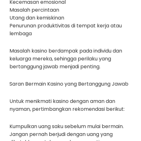
Kecemasan emosional
Masalah percintaan
Utang dan kemiskinan
Penurunan produktivitas di tempat kerja atau
lembaga
Masalah kasino berdampak pada individu dan
keluarga mereka, sehingga perilaku yang
bertanggung jawab menjadi penting.
Saran Bermain Kasino yang Bertanggung Jawab
Untuk menikmati kasino dengan aman dan
nyaman, pertimbangkan rekomendasi berikut:
Kumpulkan uang saku sebelum mulai bermain.
Jangan pernah berjudi dengan uang yang