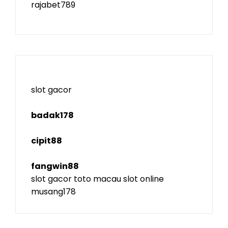
rajabet789
slot gacor
badak178
cipit88
fangwin88
slot gacor
toto macau
slot online
musang178