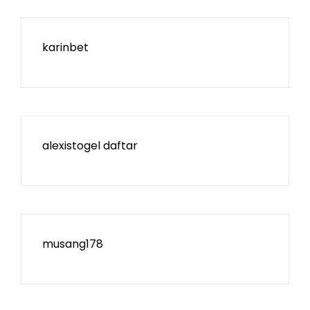
karinbet
alexistogel daftar
musang178