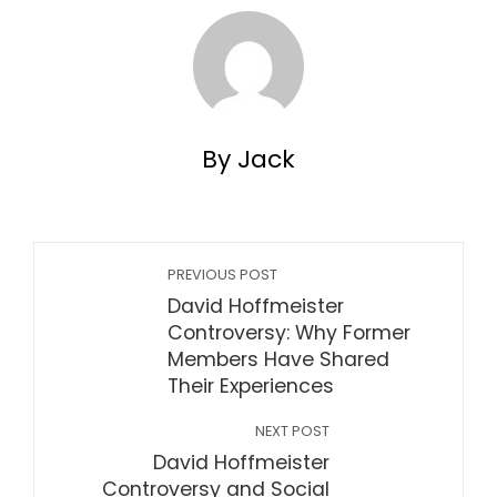
By Jack
PREVIOUS POST
David Hoffmeister
Controversy: Why Former
Members Have Shared
Their Experiences
NEXT POST
David Hoffmeister
Controversy and Social