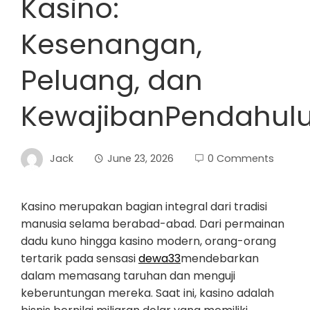
Kasino:
Kesenangan,
Peluang, dan
KewajibanPendahul
Jack
June 23, 2026
0 Comments
Kasino merupakan bagian integral dari tradisi
manusia selama berabad-abad. Dari permainan
dadu kuno hingga kasino modern, orang-orang
tertarik pada sensasi
dewa33
mendebarkan
dalam memasang taruhan dan menguji
keberuntungan mereka. Saat ini, kasino adalah