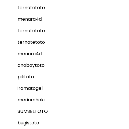
ternatetoto
menara4d
ternatetoto
ternatetoto
menara4d
anoboytoto
piktoto
iramatogel
meriamhoki
SUMSELTOTO
bugistoto