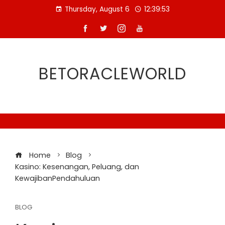
Skip
Thursday, August 6
12:39:54
to
content
BETORACLEWORLD
Home
Blog
Kasino: Kesenangan, Peluang, dan
KewajibanPendahuluan
BLOG