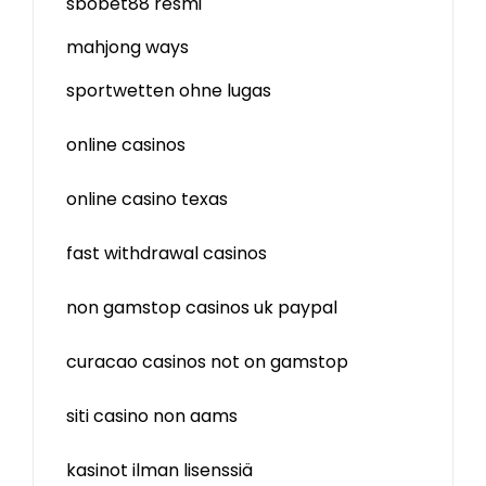
sbobet88 resmi
mahjong ways
sportwetten ohne lugas
online casinos
online casino texas
fast withdrawal casinos
non gamstop casinos uk paypal
curacao casinos not on gamstop
siti casino non aams
kasinot ilman lisenssiä