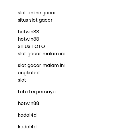
slot online gacor
situs slot gacor
hotwin88
hotwin88
SITUS TOTO
slot gacor malam ini
slot gacor malam ini
angkabet
slot
toto terpercaya
hotwin88
kadal4d
kadal4d