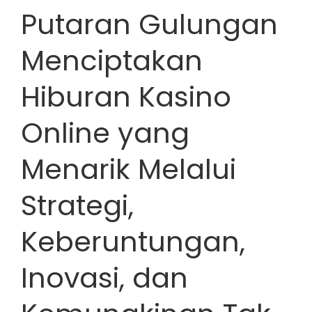
Putaran Gulungan
Menciptakan
Hiburan Kasino
Online yang
Menarik Melalui
Strategi,
Keberuntungan,
Inovasi, dan