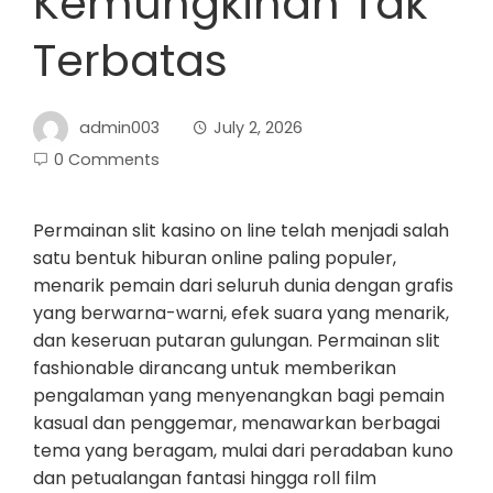
Kemungkinan Tak
Terbatas
admin003
July 2, 2026
0 Comments
Permainan slit kasino on line telah menjadi salah
satu bentuk hiburan online paling populer,
menarik pemain dari seluruh dunia dengan grafis
yang berwarna-warni, efek suara yang menarik,
dan keseruan putaran gulungan. Permainan slit
fashionable dirancang untuk memberikan
pengalaman yang menyenangkan bagi pemain
kasual dan penggemar, menawarkan berbagai
tema yang beragam, mulai dari peradaban kuno
dan petualangan fantasi hingga roll film