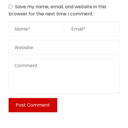
Save my name, email, and website in this
browser for the next time I comment.