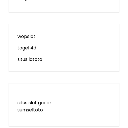
wopslot
togel 4d
situs latoto
situs slot gacor
sumseltoto