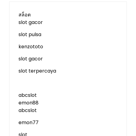
สล็อต
slot gacor
slot pulsa
kenzototo
slot gacor
slot terpercaya
abcslot
emon88
abcslot
emon77
slot