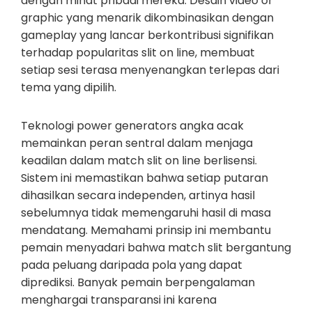
dengan minat pribadi mereka. Desain video or
graphic yang menarik dikombinasikan dengan
gameplay yang lancar berkontribusi signifikan
terhadap popularitas slit on line, membuat
setiap sesi terasa menyenangkan terlepas dari
tema yang dipilih.
Teknologi power generators angka acak
memainkan peran sentral dalam menjaga
keadilan dalam match slit on line berlisensi.
Sistem ini memastikan bahwa setiap putaran
dihasilkan secara independen, artinya hasil
sebelumnya tidak memengaruhi hasil di masa
mendatang. Memahami prinsip ini membantu
pemain menyadari bahwa match slit bergantung
pada peluang daripada pola yang dapat
diprediksi. Banyak pemain berpengalaman
menghargai transparansi ini karena