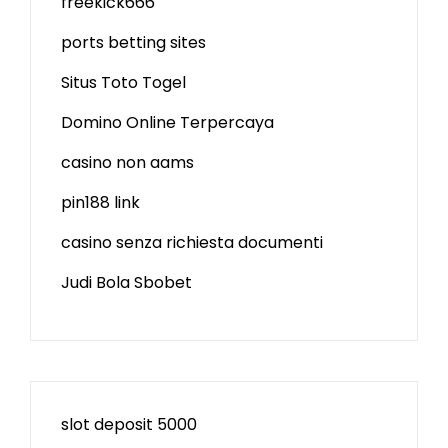
freekick666
ports betting sites
Situs Toto Togel
Domino Online Terpercaya
casino non aams
pin188 link
casino senza richiesta documenti
Judi Bola Sbobet
slot deposit 5000