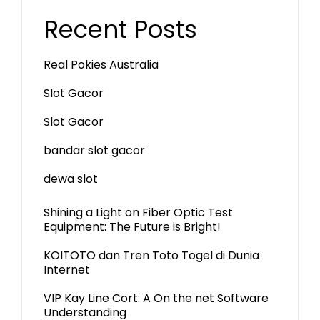
Recent Posts
Real Pokies Australia
Slot Gacor
Slot Gacor
bandar slot gacor
dewa slot
Shining a Light on Fiber Optic Test
Equipment: The Future is Bright!
KOITOTO dan Tren Toto Togel di Dunia
Internet
VIP Kay Line Cort: A On the net Software
Understanding