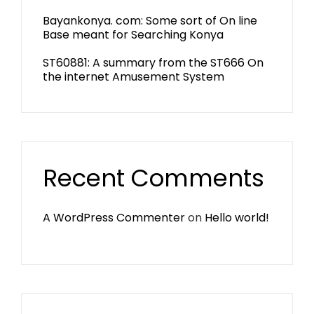
Bayankonya. com: Some sort of On line
Base meant for Searching Konya
ST60881: A summary from the ST666 On
the internet Amusement System
Recent Comments
A WordPress Commenter
on
Hello world!