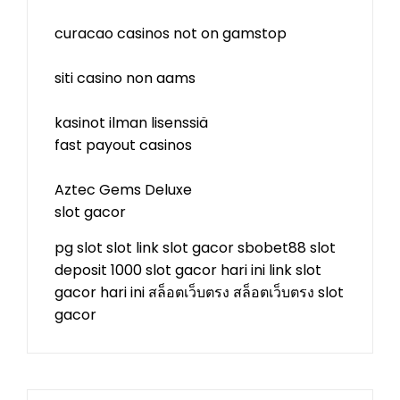
curacao casinos not on gamstop
siti casino non aams
kasinot ilman lisenssiä
fast payout casinos
Aztec Gems Deluxe
slot gacor
pg slot
slot
link slot gacor
sbobet88
slot
deposit 1000
slot gacor hari ini
link slot
gacor hari ini
สล็อตเว็บตรง
สล็อตเว็บตรง
slot
gacor