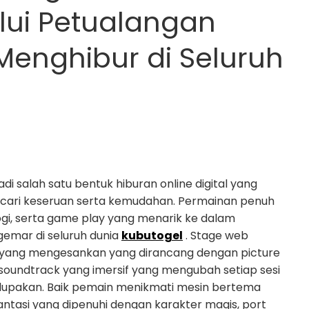
lui Petualangan
Menghibur di Seluruh
i salah satu bentuk hiburan online digital yang
cari keseruan serta kemudahan. Permainan penuh
ogi, serta game play yang menarik ke dalam
emar di seluruh dunia
kubutogel
. Stage web
t yang mengesankan yang dirancang dengan picture
 soundtrack yang imersif yang mengubah setiap sesi
lupakan. Baik pemain menikmati mesin bertema
 fantasi yang dipenuhi dengan karakter magis, port