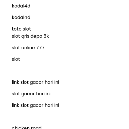
kadal4d
kadal4d
toto slot
slot qris depo 5k
slot online 777
slot
link slot gacor hari ini
slot gacor hari ini
link slot gacor hari ini
chicken road