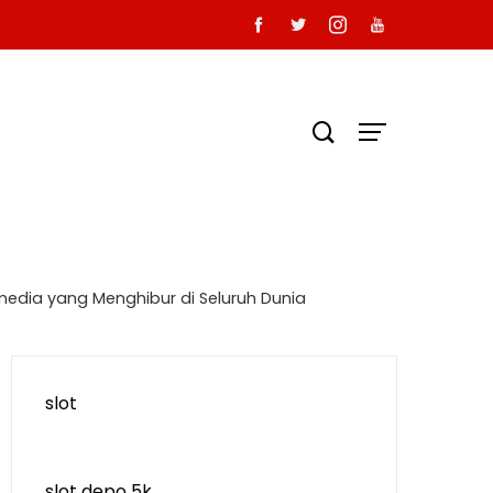
media yang Menghibur di Seluruh Dunia
slot
slot depo 5k