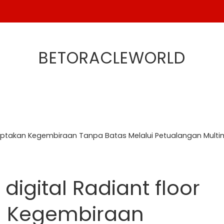
BETORACLEWORLD
enciptakan Kegembiraan Tanpa Batas Melalui Petualangan Multi
 digital Radiant floor
n Kegembiraan