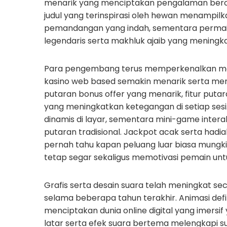
menarik yang menciptakan pengalaman berc
judul yang terinspirasi oleh hewan menampilk
pemandangan yang indah, sementara permai
legendaris serta makhluk ajaib yang meningk
Para pengembang terus memperkenalkan me
kasino web based semakin menarik serta men
putaran bonus offer yang menarik, fitur puta
yang meningkatkan ketegangan di setiap ses
dinamis di layar, sementara mini-game interak
putaran tradisional. Jackpot acak serta had
pernah tahu kapan peluang luar biasa mungk
tetap segar sekaligus memotivasi pemain untuk
Grafis serta desain suara telah meningkat se
selama beberapa tahun terakhir. Animasi defi
menciptakan dunia online digital yang imersi
latar serta efek suara bertema melengkapi 