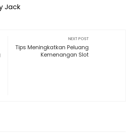
y Jack
NEXT POST
Tips Meningkatkan Peluang
g
Kemenangan Slot