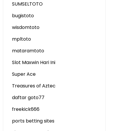
SUMSELTOTO
bugistoto
wisdomtoto
mpltoto
mataramtoto
Slot Maxwin Hari Ini
Super Ace
Treasures of Aztec
daftar goto77
freekick666
ports betting sites