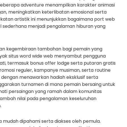
Beberapa adventure menampilkan karakter animasi
n, meningkatkan keterlibatan emosional serta
atan artistik ini menunjukkan bagaimana port web
ital sederhana menjadi pengalaman hiburan yang
kan kegembiraan tambahan bagi pemain yang
anyak situs word wide web menyambut pengguna
i, termasuk bonus offer lodge serta putaran gratis
omosi reguler, kampanye musiman, serta routine
an dengan menawarkan hadiah eksklusif serta
ggarakan turnamen di mana pemain bersaing untuk
ati persaingan yang ramah dalam komunitas
enambah nilai pada pengalaman keseluruhan
.
a mudah dipahami serta diakses oleh pemula.