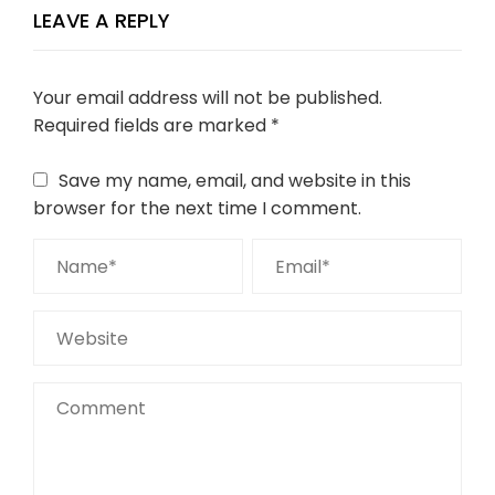
LEAVE A REPLY
Your email address will not be published.
Required fields are marked
*
Save my name, email, and website in this
browser for the next time I comment.