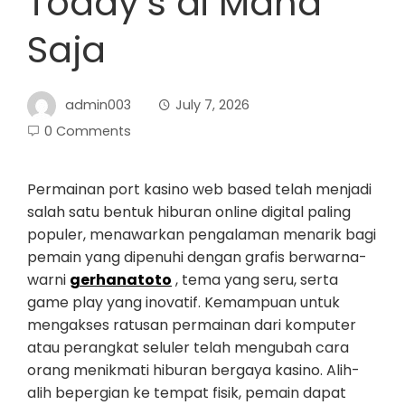
Today’s di Mana
Saja
admin003
July 7, 2026
0 Comments
Permainan port kasino web based telah menjadi
salah satu bentuk hiburan online digital paling
populer, menawarkan pengalaman menarik bagi
pemain yang dipenuhi dengan grafis berwarna-
warni
gerhanatoto
, tema yang seru, serta
game play yang inovatif. Kemampuan untuk
mengakses ratusan permainan dari komputer
atau perangkat seluler telah mengubah cara
orang menikmati hiburan bergaya kasino. Alih-
alih bepergian ke tempat fisik, pemain dapat