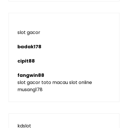
slot gacor
badak178
cipit88
fangwin88
slot gacor
toto macau
slot online
musang178
kdslot