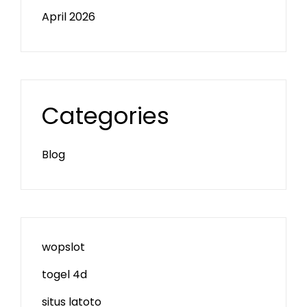
April 2026
Categories
Blog
wopslot
togel 4d
situs latoto