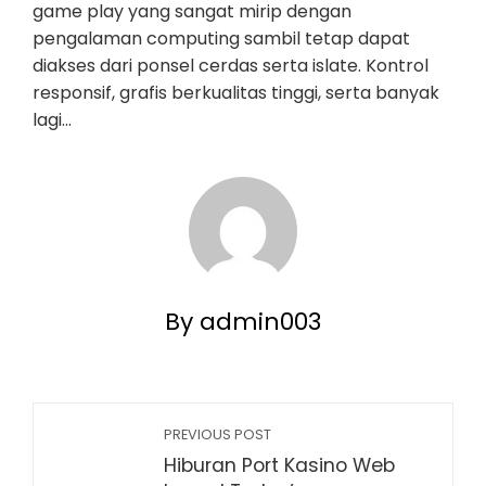
game play yang sangat mirip dengan
pengalaman computing sambil tetap dapat
diakses dari ponsel cerdas serta islate. Kontrol
responsif, grafis berkualitas tinggi, serta banyak
lagi…
By admin003
PREVIOUS POST
Hiburan Port Kasino Web