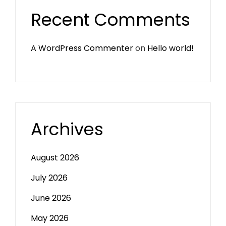
Recent Comments
A WordPress Commenter
on
Hello world!
Archives
August 2026
July 2026
June 2026
May 2026