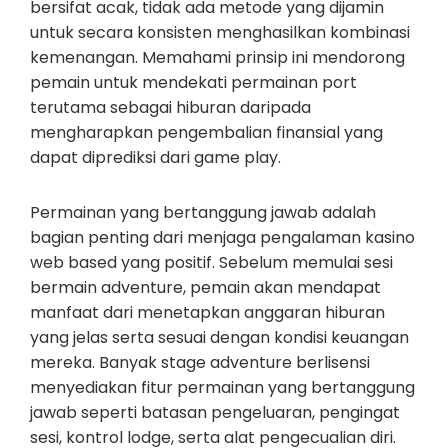
bersifat acak, tidak ada metode yang dijamin
untuk secara konsisten menghasilkan kombinasi
kemenangan. Memahami prinsip ini mendorong
pemain untuk mendekati permainan port
terutama sebagai hiburan daripada
mengharapkan pengembalian finansial yang
dapat diprediksi dari game play.
Permainan yang bertanggung jawab adalah
bagian penting dari menjaga pengalaman kasino
web based yang positif. Sebelum memulai sesi
bermain adventure, pemain akan mendapat
manfaat dari menetapkan anggaran hiburan
yang jelas serta sesuai dengan kondisi keuangan
mereka. Banyak stage adventure berlisensi
menyediakan fitur permainan yang bertanggung
jawab seperti batasan pengeluaran, pengingat
sesi, kontrol lodge, serta alat pengecualian diri.