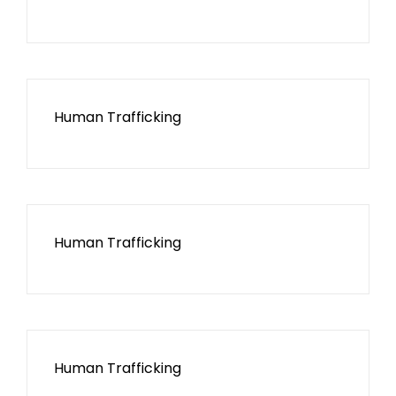
Human Trafficking
Human Trafficking
Human Trafficking