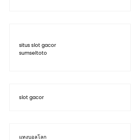
situs slot gacor
sumseltoto
slot gacor
แทงบอลโลก