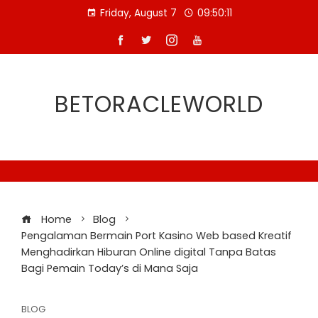
Skip
Friday, August 7
09:50:12
to
content
BETORACLEWORLD
Home
Blog
Pengalaman Bermain Port Kasino Web based Kreatif
Menghadirkan Hiburan Online digital Tanpa Batas
Bagi Pemain Today’s di Mana Saja
BLOG