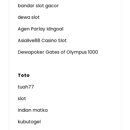
bandar slot gacor
dewa slot
Agen Parlay Idngoal
Asialive88 Casino Slot
Dewapoker Gates of Olympus 1000
Toto
tuah77
slot
Indian matka
kubutogel