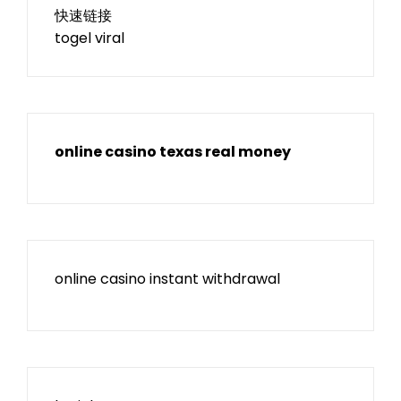
快速链接
togel viral
online casino texas real money
online casino instant withdrawal