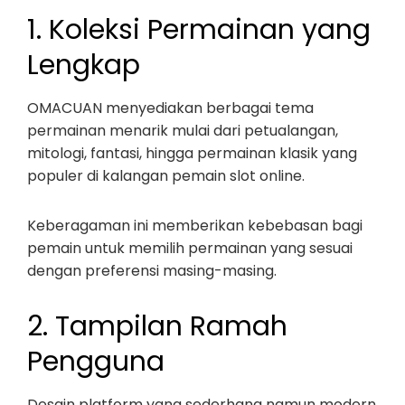
1. Koleksi Permainan yang
Lengkap
OMACUAN menyediakan berbagai tema
permainan menarik mulai dari petualangan,
mitologi, fantasi, hingga permainan klasik yang
populer di kalangan pemain slot online.
Keberagaman ini memberikan kebebasan bagi
pemain untuk memilih permainan yang sesuai
dengan preferensi masing-masing.
2. Tampilan Ramah
Pengguna
Desain platform yang sederhana namun modern