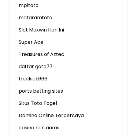
mpltoto
mataramtoto
Slot Maxwin Hari Ini
Super Ace
Treasures of Aztec
daftar goto77
freekick666
ports betting sites
Situs Toto Togel
Domino Online Terpercaya
casino non aams