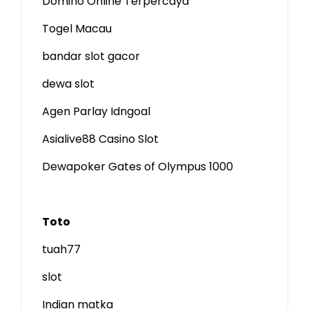
Domino Online Terpercaya
Togel Macau
bandar slot gacor
dewa slot
Agen Parlay Idngoal
Asialive88 Casino Slot
Dewapoker Gates of Olympus 1000
Toto
tuah77
slot
Indian matka