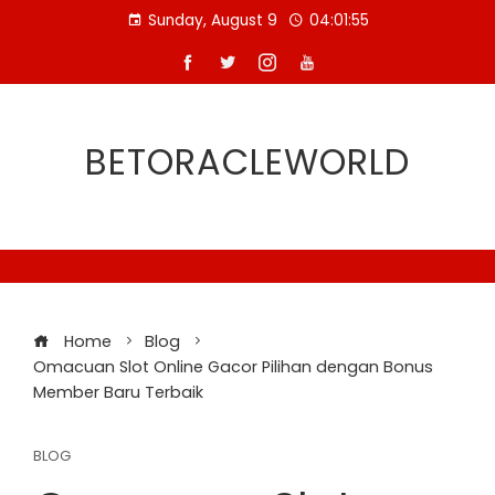
Skip
Sunday, August 9
04:01:56
to
content
BETORACLEWORLD
Home
Blog
Omacuan Slot Online Gacor Pilihan dengan Bonus
Member Baru Terbaik
BLOG