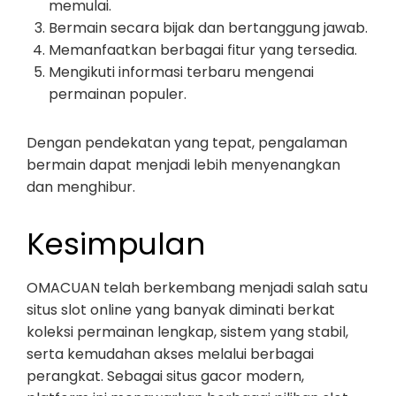
memulai.
Bermain secara bijak dan bertanggung jawab.
Memanfaatkan berbagai fitur yang tersedia.
Mengikuti informasi terbaru mengenai
permainan populer.
Dengan pendekatan yang tepat, pengalaman
bermain dapat menjadi lebih menyenangkan
dan menghibur.
Kesimpulan
OMACUAN telah berkembang menjadi salah satu
situs slot online yang banyak diminati berkat
koleksi permainan lengkap, sistem yang stabil,
serta kemudahan akses melalui berbagai
perangkat. Sebagai situs gacor modern,