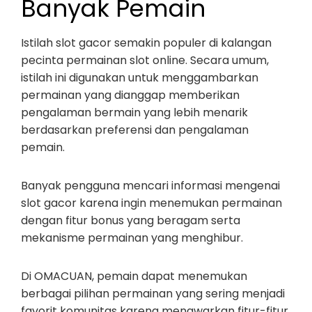
Banyak Pemain
Istilah slot gacor semakin populer di kalangan
pecinta permainan slot online. Secara umum,
istilah ini digunakan untuk menggambarkan
permainan yang dianggap memberikan
pengalaman bermain yang lebih menarik
berdasarkan preferensi dan pengalaman
pemain.
Banyak pengguna mencari informasi mengenai
slot gacor karena ingin menemukan permainan
dengan fitur bonus yang beragam serta
mekanisme permainan yang menghibur.
Di OMACUAN, pemain dapat menemukan
berbagai pilihan permainan yang sering menjadi
favorit komunitas karena menawarkan fitur-fitur