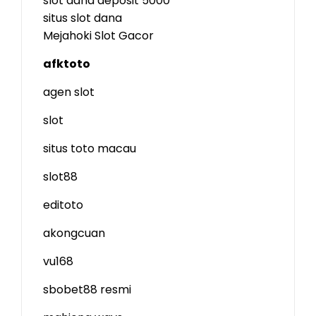
slot dana deposit 5000
situs slot dana
Mejahoki Slot Gacor
afktoto
agen slot
slot
situs toto macau
slot88
editoto
akongcuan
vu168
sbobet88 resmi