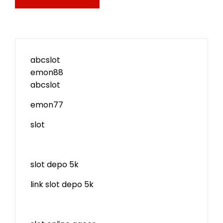
abcslot
emon88
abcslot
emon77
slot
slot depo 5k
link slot depo 5k