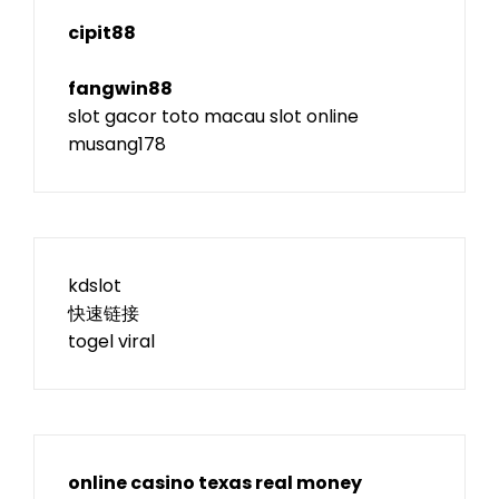
cipit88
fangwin88
slot gacor
toto macau
slot online
musang178
kdslot
快速链接
togel viral
online casino texas real money