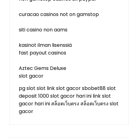
curacao casinos not on gamstop
siti casino non aams
kasinot ilman lisenssiä
fast payout casinos
Aztec Gems Deluxe
slot gacor
pg slot
slot
link slot gacor
sbobet88
slot
deposit 1000
slot gacor hari ini
link slot
gacor hari ini
สล็อตเว็บตรง
สล็อตเว็บตรง
slot
gacor