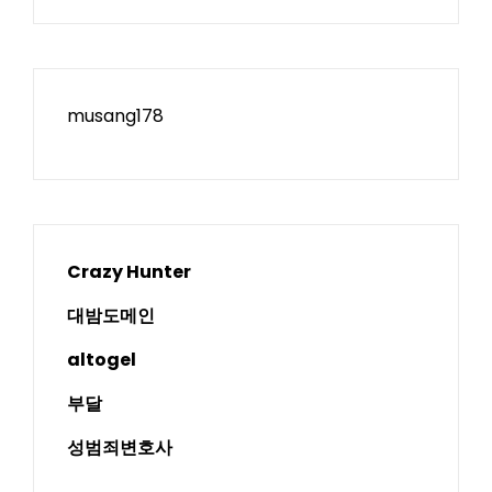
musang178
Crazy Hunter
대밤도메인
altogel
부달
성범죄변호사