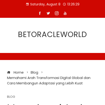
Skip
Saturday, August 8
13:26:30
to
content
BETORACLEWORLD
Home
Blog
Memahami Arah Transformasi Digital Global dan
Cara Membangun Adaptasi yang Lebih Kuat
BLOG