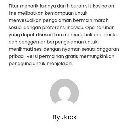
Fitur menarik lainnya dari hiburan slit kasino on
line melibatkan kemampuan untuk
menyesuaikan pengalaman bermain match
sesuai dengan preferensi individu. Opsi taruhan
yang dapat disesuaikan memungkinkan pemula
dan penggemar berpengalaman untuk
menikmati sesi dengan nyaman sesuai anggaran
pribadi. Versi permainan gratis memungkinkan
pengguna untuk menjelajahi.
By Jack