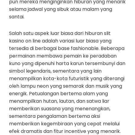
pun mereka menginginkan hiburan yang menarik
selama jadwal yang sibuk atau malam yang
santai.
Salah satu aspek luar biasa dari hiburan slit
kasino on line adalah variasi luar biasa yang
tersedia di berbagai base fashionable. Beberapa
permainan membawa pemain ke peradaban
kuno yang dipenuhi harta karun tersembunyi dan
simbol legendaris, sementara yang lain
menampilkan kota-kota futuristik yang diterangi
oleh lampu neon yang semarak dan musik yang
energik. Petualangan bertema alam yang
menampilkan hutan, lautan, dan satwa liar
memberikan suasana yang menenangkan,
sementara pengalaman bertema aksi
memberikan kegembiraan yang cepat melalui
efek dramatis dan fitur incentive yang menarik.