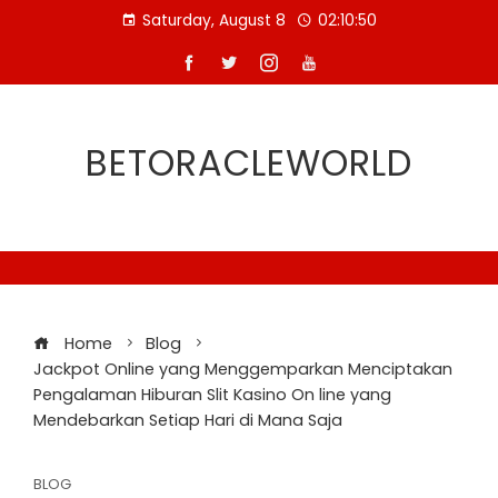
Skip
Saturday, August 8
02:10:51
to
content
BETORACLEWORLD
Home
Blog
Jackpot Online yang Menggemparkan Menciptakan
Pengalaman Hiburan Slit Kasino On line yang
Mendebarkan Setiap Hari di Mana Saja
BLOG