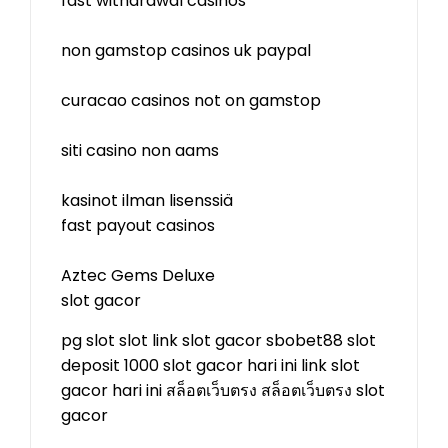
fast withdrawal casinos
non gamstop casinos uk paypal
curacao casinos not on gamstop
siti casino non aams
kasinot ilman lisenssiä
fast payout casinos
Aztec Gems Deluxe
slot gacor
pg slot
slot
link slot gacor
sbobet88
slot
deposit 1000
slot gacor hari ini
link slot
gacor hari ini
สล็อตเว็บตรง
สล็อตเว็บตรง
slot
gacor