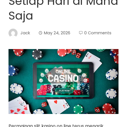
Setiap Hari di Mana
Saja
Jack
May 24, 2026
0 Comments
Permainan slit kasino on line terus menarik