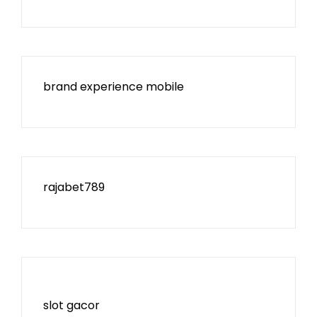
brand experience mobile
rajabet789
slot gacor