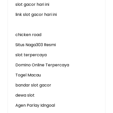
slot gacor hari ini
link slot gacor hari ini
chicken road
Situs Naga303 Resmi
slot terpercaya
Domino Online Terpercaya
Togel Macau
bandar slot gacor
dewa slot
Agen Parlay Idngoal