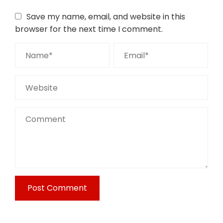
Save my name, email, and website in this
browser for the next time I comment.