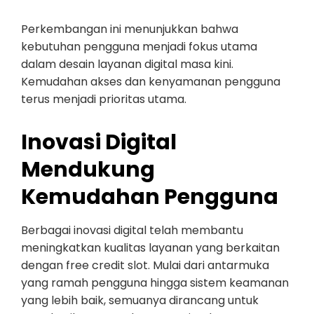
Perkembangan ini menunjukkan bahwa
kebutuhan pengguna menjadi fokus utama
dalam desain layanan digital masa kini.
Kemudahan akses dan kenyamanan pengguna
terus menjadi prioritas utama.
Inovasi Digital
Mendukung
Kemudahan Pengguna
Berbagai inovasi digital telah membantu
meningkatkan kualitas layanan yang berkaitan
dengan free credit slot. Mulai dari antarmuka
yang ramah pengguna hingga sistem keamanan
yang lebih baik, semuanya dirancang untuk