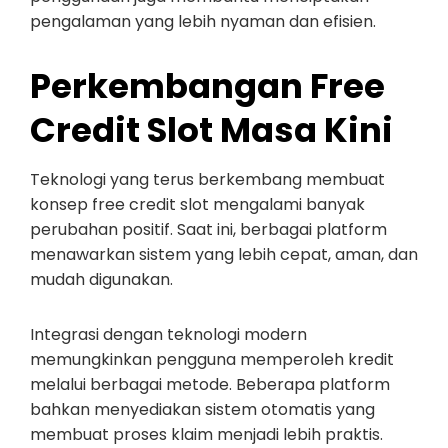
pengalaman yang lebih nyaman dan efisien.
Perkembangan Free
Credit Slot Masa Kini
Teknologi yang terus berkembang membuat
konsep free credit slot mengalami banyak
perubahan positif. Saat ini, berbagai platform
menawarkan sistem yang lebih cepat, aman, dan
mudah digunakan.
Integrasi dengan teknologi modern
memungkinkan pengguna memperoleh kredit
melalui berbagai metode. Beberapa platform
bahkan menyediakan sistem otomatis yang
membuat proses klaim menjadi lebih praktis.