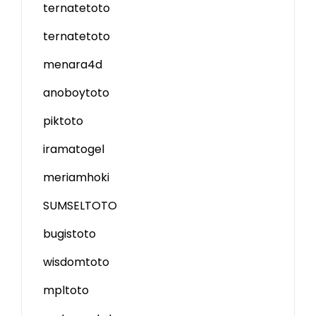
ternatetoto
ternatetoto
menara4d
anoboytoto
piktoto
iramatogel
meriamhoki
SUMSELTOTO
bugistoto
wisdomtoto
mpltoto