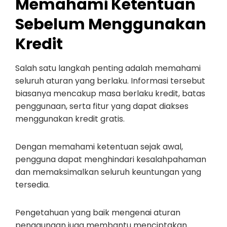
Memahami Ketentuan
Sebelum Menggunakan
Kredit
Salah satu langkah penting adalah memahami
seluruh aturan yang berlaku. Informasi tersebut
biasanya mencakup masa berlaku kredit, batas
penggunaan, serta fitur yang dapat diakses
menggunakan kredit gratis.
Dengan memahami ketentuan sejak awal,
pengguna dapat menghindari kesalahpahaman
dan memaksimalkan seluruh keuntungan yang
tersedia.
Pengetahuan yang baik mengenai aturan
penggunaan juga membantu menciptakan