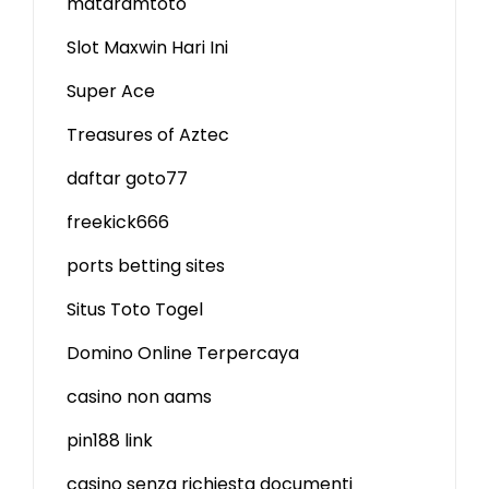
mataramtoto
Slot Maxwin Hari Ini
Super Ace
Treasures of Aztec
daftar goto77
freekick666
ports betting sites
Situs Toto Togel
Domino Online Terpercaya
casino non aams
pin188 link
casino senza richiesta documenti