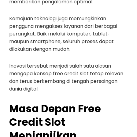
memberikan pengalaman optimal.
Kemajuan teknologi juga memungkinkan
pengguna mengakses layanan dari berbagai
perangkat. Baik melalui komputer, tablet,
maupun smartphone, seluruh proses dapat
dilakukan dengan mudah.
Inovasi tersebut menjadi salah satu alasan
mengapa konsep free credit slot tetap relevan
dan terus berkembang di tengah persaingan
dunia digital.
Masa Depan Free
Credit Slot
Menjanjikan