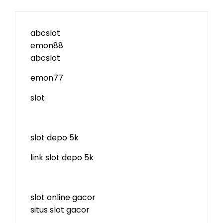
abcslot
emon88
abcslot
emon77
slot
slot depo 5k
link slot depo 5k
slot online gacor
situs slot gacor