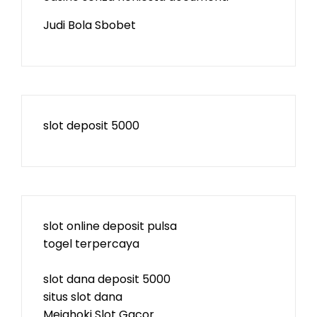
Judi Bola Sbobet
slot deposit 5000
slot online deposit pulsa
togel terpercaya
slot dana deposit 5000
situs slot dana
Mejahoki Slot Gacor