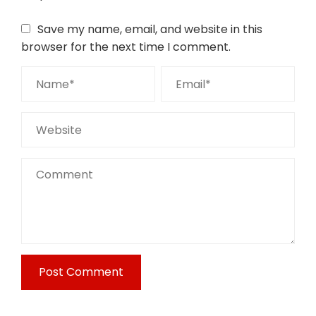
Save my name, email, and website in this
browser for the next time I comment.