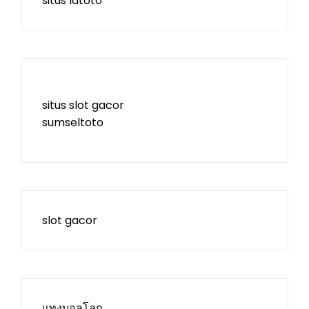
situs latoto
situs slot gacor
sumseltoto
slot gacor
แทงบอลโลก