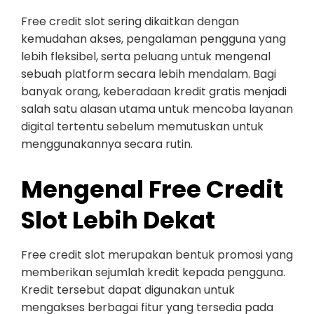
Free credit slot sering dikaitkan dengan
kemudahan akses, pengalaman pengguna yang
lebih fleksibel, serta peluang untuk mengenal
sebuah platform secara lebih mendalam. Bagi
banyak orang, keberadaan kredit gratis menjadi
salah satu alasan utama untuk mencoba layanan
digital tertentu sebelum memutuskan untuk
menggunakannya secara rutin.
Mengenal Free Credit
Slot Lebih Dekat
Free credit slot merupakan bentuk promosi yang
memberikan sejumlah kredit kepada pengguna.
Kredit tersebut dapat digunakan untuk
mengakses berbagai fitur yang tersedia pada