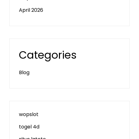
April 2026
Categories
Blog
wopslot
togel 4d