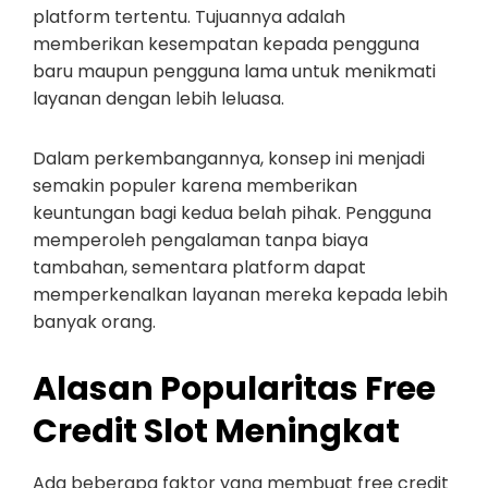
platform tertentu. Tujuannya adalah
memberikan kesempatan kepada pengguna
baru maupun pengguna lama untuk menikmati
layanan dengan lebih leluasa.
Dalam perkembangannya, konsep ini menjadi
semakin populer karena memberikan
keuntungan bagi kedua belah pihak. Pengguna
memperoleh pengalaman tanpa biaya
tambahan, sementara platform dapat
memperkenalkan layanan mereka kepada lebih
banyak orang.
Alasan Popularitas Free
Credit Slot Meningkat
Ada beberapa faktor yang membuat free credit