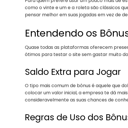
Para quem prefere usar um pouco mais de est
como o vinte e um e a roleta são clássicos q
pensar melhor em suas jogadas em vez de de
Entendendo os Bônu
Quase todas as plataformas oferecem present
ótimos para testar o site sem gastar muito do
Saldo Extra para Jogar
O tipo mais comum de bônus é aquele que dobr
colocar um valor inicial, a empresa te dá mai
consideravelmente as suas chances de conhe
Regras de Uso dos Bônu