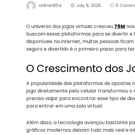
admin004
July 9, 2026
0 Comm
O universo dos jogos virtuais cresceu
79M
nos 
buscam essas plataformas para se divertir e 
disponíveis na internet, muitas pessoas fic
seguro e divertido é o primeiro passo para te
O Crescimento dos Jo
A popularidade das plataformas de apostas no
jogo diretamente pelo celular transformou o
preciso viajar para encontrar esse tipo de d
para entrar em uma sala virtual.
Além disso, a tecnologia avançou bastante pa
gráficos modernos deixam tudo mais real e int