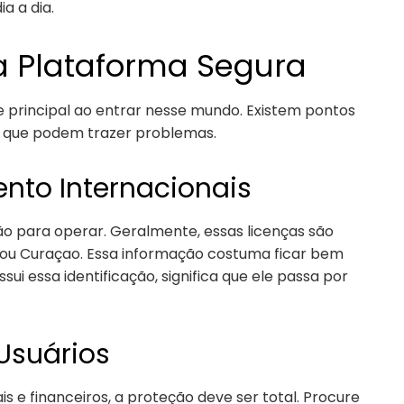
a a dia.
a Plataforma Segura
e principal ao entrar nesse mundo. Existem pontos
os que podem trazer problemas.
nto Internacionais
ção para operar. Geralmente, essas licenças são
 ou Curaçao. Essa informação costuma ficar bem
ossui essa identificação, significa que ele passa por
Usuários
 e financeiros, a proteção deve ser total. Procure