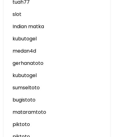
tuah77
slot
Indian matka
kubutogel
medan4d
gerhanatoto
kubutogel
sumseltoto
bugistoto
mataramtoto
piktoto
piktoto