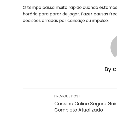
O tempo passa muito rápido quando estamos no
horário para parar de jogar. Fazer pausas fr
decisões erradas por cansaço ou impulso.
By 
PREVIOUS POST
Cassino Online Seguro Gui
Completo Atualizado