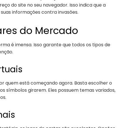
ço do site no seu navegador. Isso indica que a
 suas informações contra invasões.
ares do Mercado
rma é imensa. Isso garante que todos os tipos de
enção.
tuais
 por quem está começando agora. Basta escolher o
 os símbolos girarem. Eles possuem temas variados,
os.
nais