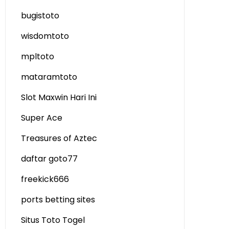
bugistoto
wisdomtoto
mpltoto
mataramtoto
Slot Maxwin Hari Ini
Super Ace
Treasures of Aztec
daftar goto77
freekick666
ports betting sites
Situs Toto Togel