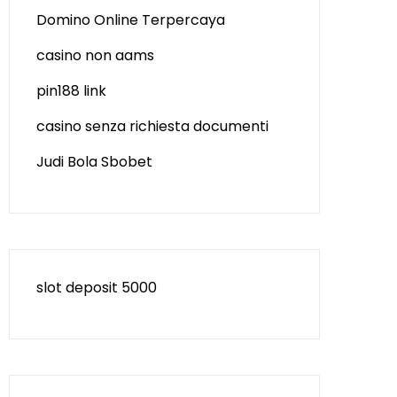
Domino Online Terpercaya
casino non aams
pin188 link
casino senza richiesta documenti
Judi Bola Sbobet
slot deposit 5000