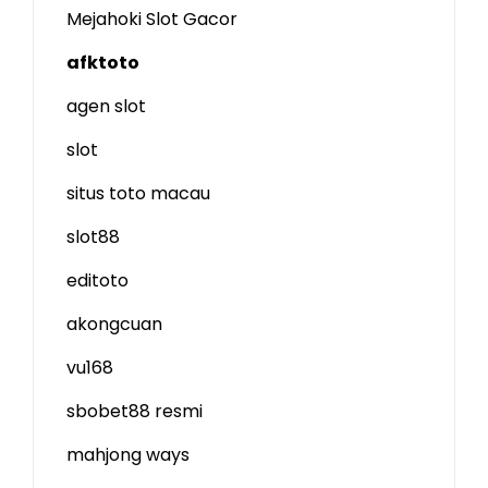
Mejahoki Slot Gacor
afktoto
agen slot
slot
situs toto macau
slot88
editoto
akongcuan
vu168
sbobet88 resmi
mahjong ways