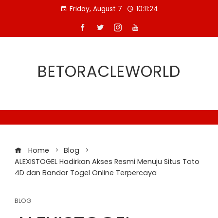
Skip
Friday, August 7
10:11:25
to
content
BETORACLEWORLD
Home
Blog
ALEXISTOGEL Hadirkan Akses Resmi Menuju Situs Toto
4D dan Bandar Togel Online Terpercaya
BLOG