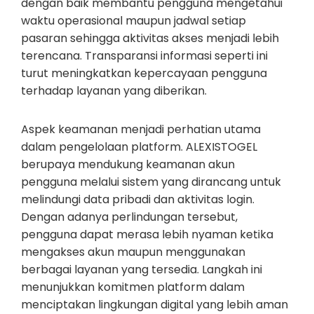
dengan baik membantu pengguna mengetahui
waktu operasional maupun jadwal setiap
pasaran sehingga aktivitas akses menjadi lebih
terencana. Transparansi informasi seperti ini
turut meningkatkan kepercayaan pengguna
terhadap layanan yang diberikan.
Aspek keamanan menjadi perhatian utama
dalam pengelolaan platform. ALEXISTOGEL
berupaya mendukung keamanan akun
pengguna melalui sistem yang dirancang untuk
melindungi data pribadi dan aktivitas login.
Dengan adanya perlindungan tersebut,
pengguna dapat merasa lebih nyaman ketika
mengakses akun maupun menggunakan
berbagai layanan yang tersedia. Langkah ini
menunjukkan komitmen platform dalam
menciptakan lingkungan digital yang lebih aman