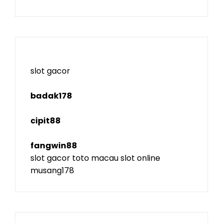
slot gacor
badak178
cipit88
fangwin88
slot gacor
toto macau
slot online
musang178