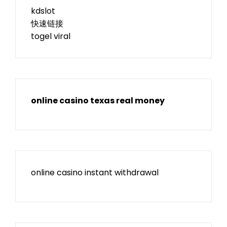
kdslot
快速链接
togel viral
online casino texas real money
online casino instant withdrawal