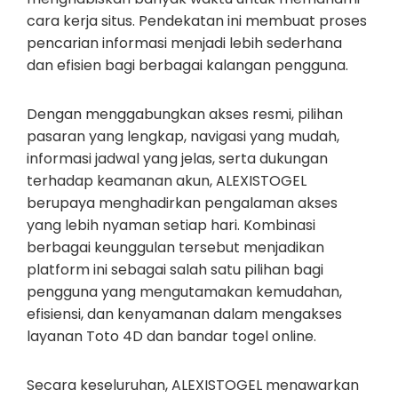
cara kerja situs. Pendekatan ini membuat proses
pencarian informasi menjadi lebih sederhana
dan efisien bagi berbagai kalangan pengguna.
Dengan menggabungkan akses resmi, pilihan
pasaran yang lengkap, navigasi yang mudah,
informasi jadwal yang jelas, serta dukungan
terhadap keamanan akun, ALEXISTOGEL
berupaya menghadirkan pengalaman akses
yang lebih nyaman setiap hari. Kombinasi
berbagai keunggulan tersebut menjadikan
platform ini sebagai salah satu pilihan bagi
pengguna yang mengutamakan kemudahan,
efisiensi, dan kenyamanan dalam mengakses
layanan Toto 4D dan bandar togel online.
Secara keseluruhan, ALEXISTOGEL menawarkan