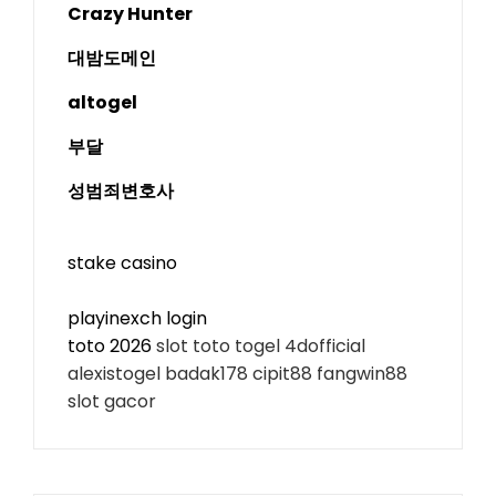
Crazy Hunter
대밤도메인
altogel
부달
성범죄변호사
stake casino
playinexch login
toto 2026
slot toto togel 4dofficial
alexistogel badak178 cipit88 fangwin88
slot gacor