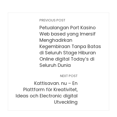
PREVIOUS POST
Petualangan Port Kasino
Web based yang Imersif
Menghadirkan
Kegembiraan Tanpa Batas
di Seluruh Stage Hiburan
Online digital Today’s di
Seluruh Dunia
NEXT POST
Kattisavan. nu – En
Plattform för Kreativitet,
Ideas och Electronic digital
Utveckling