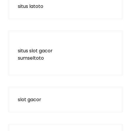
situs latoto
situs slot gacor
sumseltoto
slot gacor