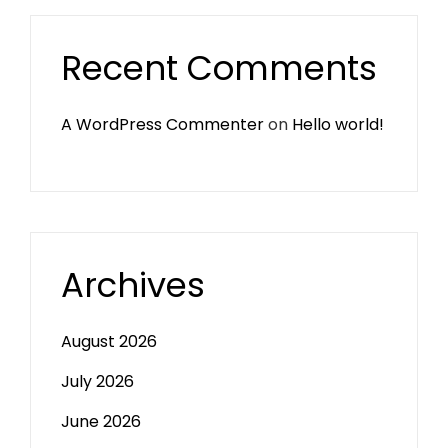
Recent Comments
A WordPress Commenter
on
Hello world!
Archives
August 2026
July 2026
June 2026