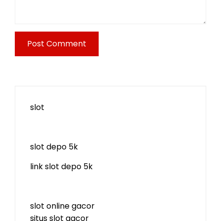
slot
slot depo 5k
link slot depo 5k
slot online gacor
situs slot gacor