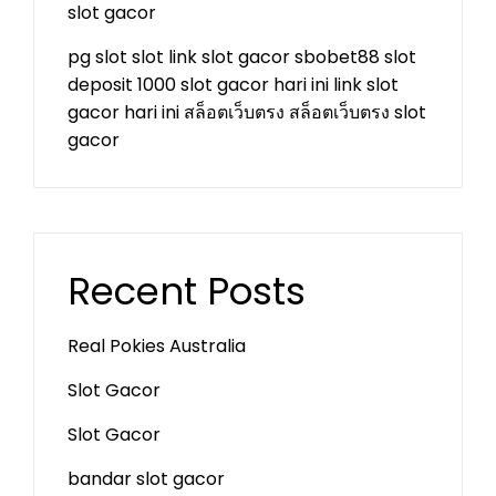
slot gacor
pg slot
slot
link slot gacor
sbobet88
slot
deposit 1000
slot gacor hari ini
link slot
gacor hari ini
สล็อตเว็บตรง
สล็อตเว็บตรง
slot
gacor
Recent Posts
Real Pokies Australia
Slot Gacor
Slot Gacor
bandar slot gacor