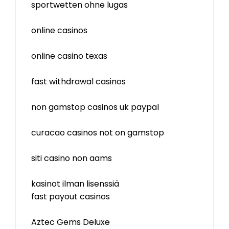
sportwetten ohne lugas
online casinos
online casino texas
fast withdrawal casinos
non gamstop casinos uk paypal
curacao casinos not on gamstop
siti casino non aams
kasinot ilman lisenssiä
fast payout casinos
Aztec Gems Deluxe