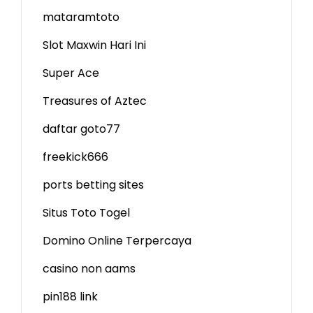
mataramtoto
Slot Maxwin Hari Ini
Super Ace
Treasures of Aztec
daftar goto77
freekick666
ports betting sites
Situs Toto Togel
Domino Online Terpercaya
casino non aams
pin188 link