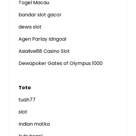
Togel Macau
bandar slot gacor
dewa slot
Agen Parlay Idngoal
Asialive88 Casino Slot
Dewapoker Gates of Olympus 1000
Toto
tuah77
slot
Indian matka