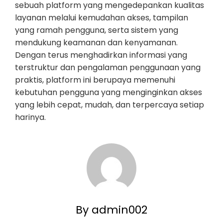
sebuah platform yang mengedepankan kualitas
layanan melalui kemudahan akses, tampilan
yang ramah pengguna, serta sistem yang
mendukung keamanan dan kenyamanan.
Dengan terus menghadirkan informasi yang
terstruktur dan pengalaman penggunaan yang
praktis, platform ini berupaya memenuhi
kebutuhan pengguna yang menginginkan akses
yang lebih cepat, mudah, dan terpercaya setiap
harinya.
By admin002