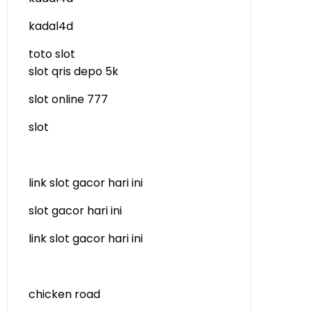
kadal4d
toto slot
slot qris depo 5k
slot online 777
slot
link slot gacor hari ini
slot gacor hari ini
link slot gacor hari ini
chicken road