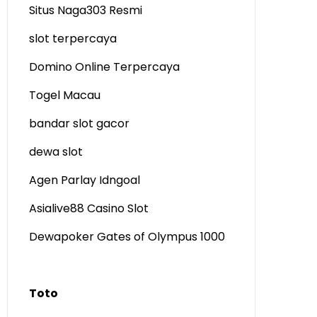
Situs Naga303 Resmi
slot terpercaya
Domino Online Terpercaya
Togel Macau
bandar slot gacor
dewa slot
Agen Parlay Idngoal
Asialive88 Casino Slot
Dewapoker Gates of Olympus 1000
Toto