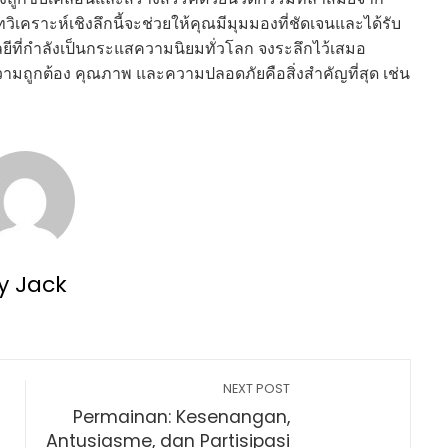
ทวิเคราะห์เชิงลึกนี้จะช่วยให้คุณมีมุมมองที่ชัดเจนและได้รับ
ลยีที่กำลังเป็นกระแสความนิยมทั่วโลก จงระลึกไว้เสมอ
ามถูกต้อง คุณภาพ และความปลอดภัยคือสิ่งสำคัญที่สุด เช่น
y Jack
NEXT POST
Permainan: Kesenangan,
Antusiasme, dan Partisipasi