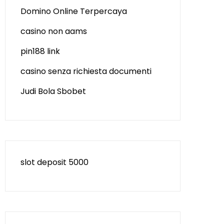
Domino Online Terpercaya
casino non aams
pin188 link
casino senza richiesta documenti
Judi Bola Sbobet
slot deposit 5000