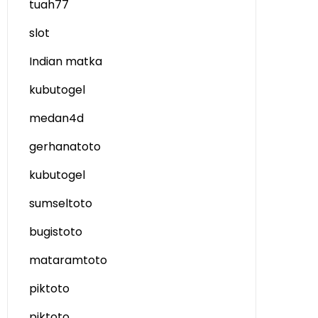
tuah77
slot
Indian matka
kubutogel
medan4d
gerhanatoto
kubutogel
sumseltoto
bugistoto
mataramtoto
piktoto
piktoto