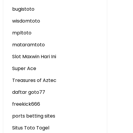
bugistoto
wisdomtoto
mpltoto
mataramtoto
Slot Maxwin Hari Ini
Super Ace
Treasures of Aztec
daftar goto77
freekick666
ports betting sites
Situs Toto Togel