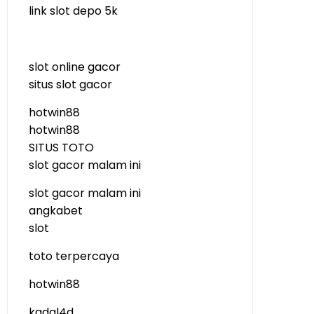
link slot depo 5k
slot online gacor
situs slot gacor
hotwin88
hotwin88
SITUS TOTO
slot gacor malam ini
slot gacor malam ini
angkabet
slot
toto terpercaya
hotwin88
kadal4d