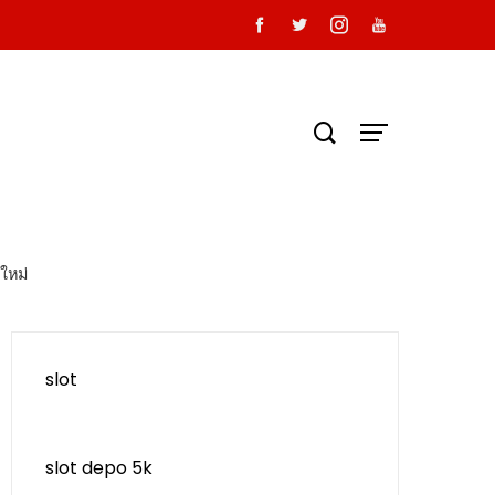
ใหม่
slot
slot depo 5k